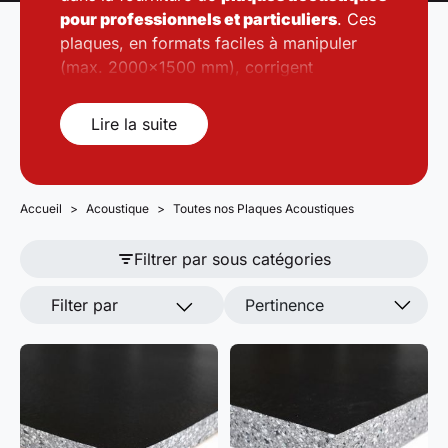
pour professionnels et particuliers
. Ces
plaques, en formats faciles à manipuler
(max. 2000x1500 mm), corrigent
l'acoustique des salles ou isolent des
équipements bruyants. Généralement en
Lire la suite
mousse, elles incluent des mousses de
polyuréthane, caoutchouc, polyéthylène et
mélamine (Basotect), adaptées aux normes
Accueil
d'humidité et de feu.
Acoustique
Toutes nos Plaques Acoustiques
Filtrer par sous catégories
Filter par
Pertinence