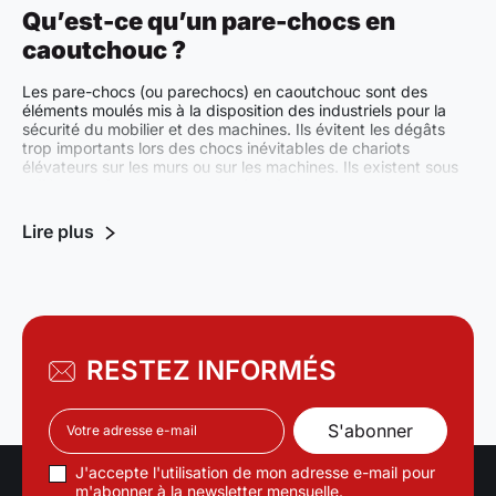
rapide et propre sur la
Qu’est-ce qu’un pare-chocs en
plupart des supports.
caoutchouc ?
Les pare-chocs (ou parechocs) en caoutchouc sont des
éléments moulés mis à la disposition des industriels pour la
sécurité du mobilier et des machines. Ils évitent les dégâts
trop importants lors des chocs inévitables de chariots
élévateurs sur les murs ou sur les machines. Ils existent sous
différentes formes et peuvent être fixés directement aux
RESTEZ INFORMÉS
J'accepte l'utilisation de mon adresse e-mail pour
m'abonner à la newsletter mensuelle.