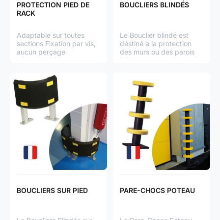
PROTECTION PIED DE
BOUCLIERS BLINDÉS
RACK
Adaptable sur toutes
Le Bouclier blindé est
sections Fixation par vis,
déstiné à la protection
aucun perçage
des murs ou des parois
nécessaire Absorption
Résistant aux chocs et à
d'un impact de 1400 kg
la déchirure Garantit
Caoutchouc à absorption
l'absorption des impacts
d'impact Protection
et la résistance à la
verticale ou horizontale
déformation Format 600
x 600 mm et 500 x 300
mm
BOUCLIERS SUR PIED
PARE-CHOCS POTEAU