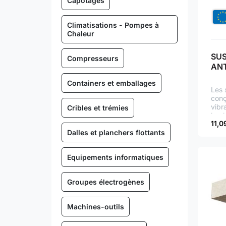
Capotages
Climatisations - Pompes à
Chaleur
SU
Compresseurs
ANT
Containers et emballages
Les 
conç
vibr
Cribles et trémies
le p
11,0
d’im
Dalles et planchers flottants
à la
susp
Equipements informatiques
Groupes électrogènes
Machines-outils