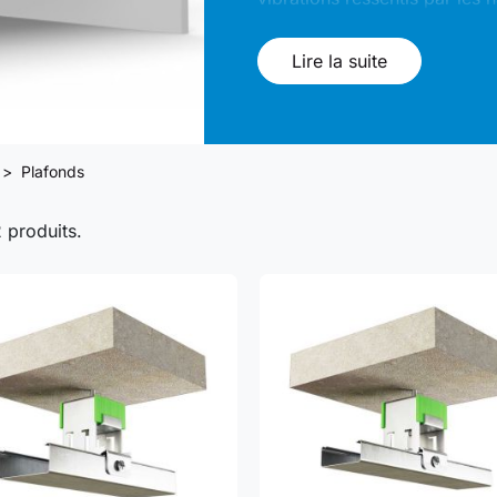
de vie et du confort acousti
Lire la suite
Plafonds
2 produits.