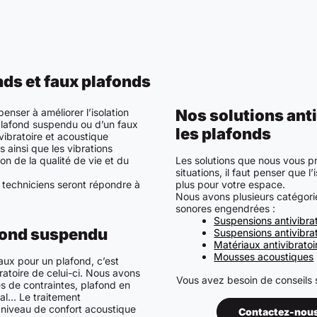
nds et faux plafonds
enser à améliorer l’isolation
Nos solutions anti
 plafond suspendu ou d’un faux
les plafonds
vibratoire et acoustique
 ainsi que les vibrations
on de la qualité de vie et du
Les solutions que nous vous 
situations, il faut penser que l
 techniciens seront répondre à
plus pour votre espace.
Nous avons plusieurs catégorie
sonores engendrées :
Suspensions antivibra
afond suspendu
Suspensions antivibrat
Matériaux antivibratoi
Mousses acoustiques
aux pour un plafond, c’est
bratoire de celui-ci. Nous avons
Vous avez besoin de conseils 
 de contraintes, plafond en
ral… Le traitement
 niveau de confort acoustique
Contactez-nou