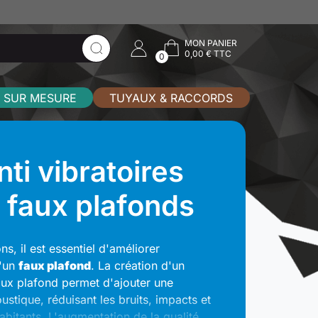
MON PANIER
0,00 € TTC
0
 SUR MESURE
TUYAUX & RACCORDS
ti vibratoires
 faux plafonds
s, il est essentiel d'améliorer
'un
faux plafond
. La création d'un
ux plafond permet d'ajouter une
oustique, réduisant les bruits, impacts et
habitants. L'augmentation de la qualité