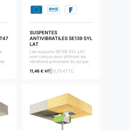
SUSPENTES
 T47
ANTIVIBRATILES SE139 SYL
LAT
nt
Les supports SE139 SYL LAT
sont conçus pour atténuer les
par
vibrations provenant du sol par
ruits
le plafond, en réduisant les bruits
11,46 € HT
13,75 €TTC
liés
d’impact, ou d’équipements liés
à la structure du bâtiment.
suspentes murs et plafonds