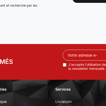
tant et recherché par les
RMÉS
J'accepte l'utilisation 
la newsletter mensuelle.
ries
Services
ique
Livraison