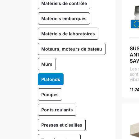
Matériels de contrôle
Matériels embarqués
Matériels de laboratoires
SU
Moteurs, moteurs de bateau
ANT
SA
Murs
Les
sont
Plafonds
vibr
le p
11,7
d’im
Pompes
à la
susp
Ponts roulants
Presses et cisailles