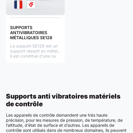
SUPPORTS
ANTIVIBRATOIRES
MÉTALLIQUES SE128
Le support SE128 est un
support ressort en métal ,
il est constitué d'une ou
deux semelles en acier
suivant le type, d'un ou
plusieurs ressorts haute
résistance en acier, de
deux rondelles de liaison
en alliage léger, d'un
coussin métallique en fil
Supports anti vibratoires matériels
inox dans chaque ressort.
Suspensions Métalliques
de contrôle
Gamme Paulstra
Les appareils de contrôle demandent une très haute
précision, pour les mesures de pression, de température, de
l’altitude, d’état de surface et d’autres. Les appareils de
contrôle sont utilisés dans de nombreux domaines, ils peuvent