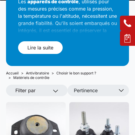
Les
appareils de contrôle
, utilisés pour
des mesures précises comme la pression,
la température ou l'altitude, nécessitent une
grande fiabilité. Qu'ils soient embarqués ou
intégrés, il est essentiel de préserver la
précision des mesures et la durabilité des
équipements. Solutions Élastomères
Lire la suite
propose une gamme de supports
antivibratoires pour protéger ces appareils
sensibles.
Accueil
Antivibratoire
Choisir le bon support ?
Matériels de contrôle
Filter par
Pertinence