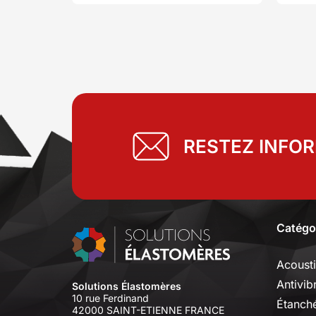
le courant d'air de se glisser
non 
sous les portes.
RESTEZ INFO
Catégo
Acoust
Antivib
Solutions Élastomères
10 rue Ferdinand
Étanché
42000 SAINT-ETIENNE FRANCE