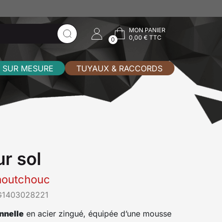
MON PANIER
0,00 € TTC
0
 SUR MESURE
TUYAUX & RACCORDS
r sol
aoutchouc
G1403028221
nnelle
en acier zingué, équipée d’une mousse