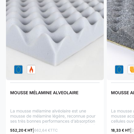
MOUSSE MÉLAMINE ALVEOLAIRE
MOUSSE A
La mousse mélamine alvéolaire est une
La mousse 
mousse de mélamine légère, reconnue pour
mousse aco
ses très bonnes performances d’absorption
cellules ou
acoustique grâce à sa structure alvéolaire à
spécialemen
552,20 € HT
662,64 €TTC
18,33 € HT
2
cellules ouvertes. Elle bénéficie d’un
sonore , la 