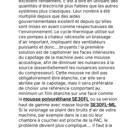
excellent rendement, c'est à dire en utilisant des
quantités d'électricité plus faibles que les autres
systèmes plus classiques. Leur nombre a été
multiplié depuis que des aides
gouvernementales existent et depuis qu'elles
sont mises en avant comme respectueuses de
l'environnement. Le cycle thermique utilisé sur
ces pompes à chaleur nécessite un brassage
d'air important, impliquant des ventilateurs
puissants et donc….bruyants ! la première
solution est de capitonner les faces intérieures
du capotage de la machine avec une mousse
acoustique, afin de diminuer les nuisances à la
source (essentiellement les nuisances sonores
du compresseur). Cette mousse ne doit pas
obligatoirement être étanche, car elle sera
abritée par le capotage, mais il sera préférable
de choisir une référence comportant au
minimum un film étanche sur une face comme
mousse polyuréthane SE30FL
la
ou sa version
SE30FL-ML
haut de gamme avec masse lourde
.
Si le voisinage se plaint des bruits d'air de votre
machine, par exemple dans le cas où leur
chambre à coucher est proche de la PAC, le
problème devient plus compliqué…. il faut à la