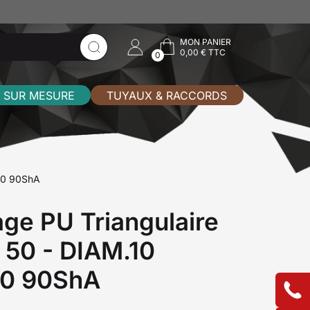
MON PANIER
0,00 € TTC
0
 SUR MESURE
TUYAUX & RACCORDS
250 90ShA
age PU Triangulaire
e 50 - DIAM.10
50 90ShA