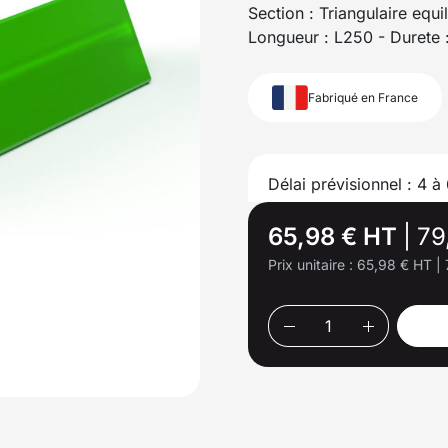
Section : Triangulaire equ
Longueur : L250 - Durete 
Fabriqué en France
Délai prévisionnel : 4 à
65,98 € HT
|
79
Prix unitaire :
65,98 € HT
|