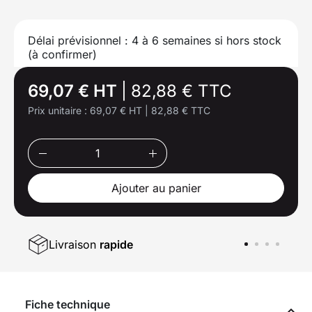
Délai prévisionnel : 4 à 6 semaines si hors stock
(à confirmer)
69,07 € HT
|
82,88 € TTC
Prix unitaire :
69,07 € HT
|
82,88 € TTC
Ajouter au panier
Livraison
rapide
Fiche technique