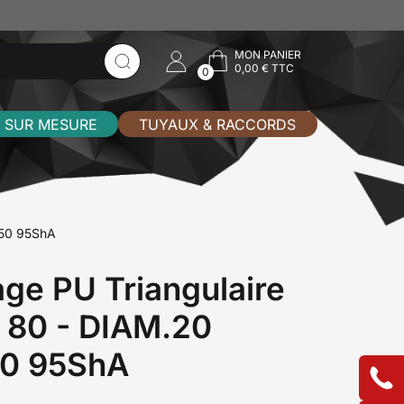
MON PANIER
0,00 € TTC
0
 SUR MESURE
TUYAUX & RACCORDS
L250 95ShA
age PU Triangulaire
e 80 - DIAM.20
50 95ShA