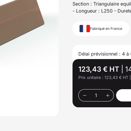
Section : Triangulaire equ
- Longueur : L250 - Duret
Fabriqué en France
Délai prévisionnel : 4 à
123,43 € HT
|
1
Prix unitaire :
123,43 € HT
|