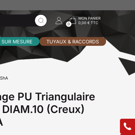
MON PANIER
0,00 € TTC
0
 SUR MESURE
TUYAUX & RACCORDS
0ShA
age PU Triangulaire
- DIAM.10 (Creux)
A