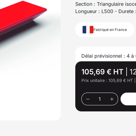
Section : Triangulaire iso
Longueur : L500 - Durete 
Fabriqué en France
Délai prévisionnel : 4 à
105,69 € HT
|
1
Prix unitaire :
105,69 € HT
|