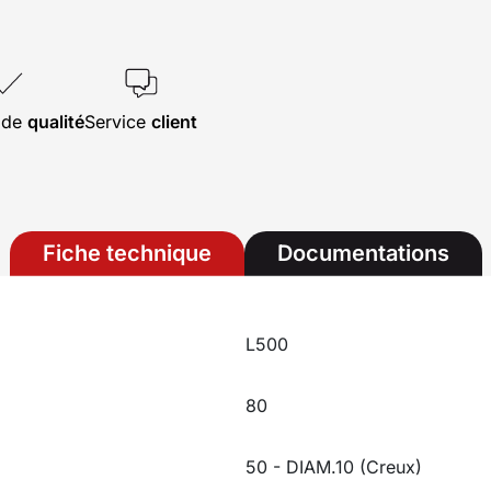
s de
qualité
Service
client
Fiche technique
Documentations
L500
80
50 - DIAM.10 (Creux)