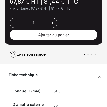
67,87 € HT
|
81,44 € TTC
Prix unitaire :
67,87 € HT
|
81,44 € TTC
Ajouter au panier
Livraison
rapide
Fiche technique
Longueur (mm)
500
Diamètre externe
40