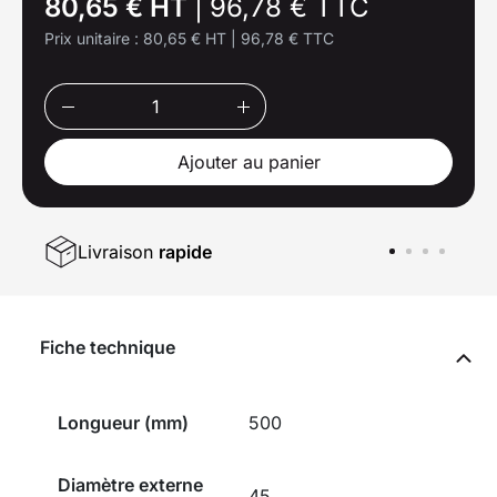
80,65 € HT
|
96,78 € TTC
Prix unitaire :
80,65 € HT
|
96,78 € TTC
Ajouter au panier
Livraison
rapide
Fiche technique
Longueur (mm)
500
Diamètre externe
45