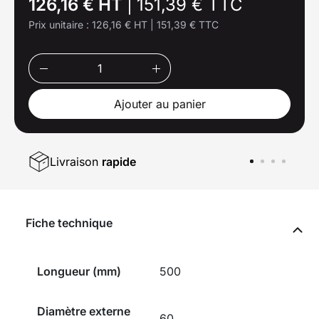
126,16 € HT
|
151,39 € TTC
Prix unitaire :
126,16 € HT
|
151,39 € TTC
Ajouter au panier
Livraison
rapide
Fiche technique
Longueur (mm)
500
Diamètre externe
60