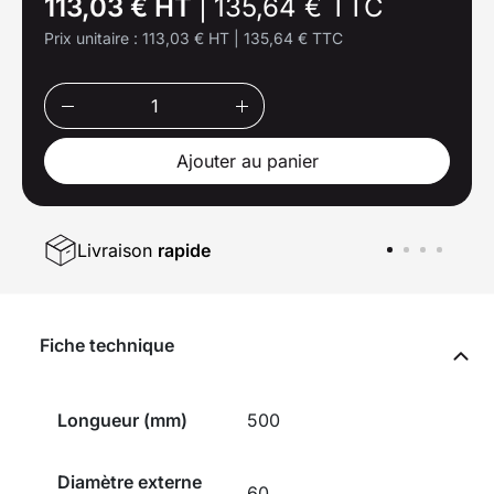
113,03 € HT
|
135,64 € TTC
Prix unitaire :
113,03 € HT
|
135,64 € TTC
Ajouter au panier
Livraison
rapide
Fiche technique
Longueur (mm)
500
Diamètre externe
60