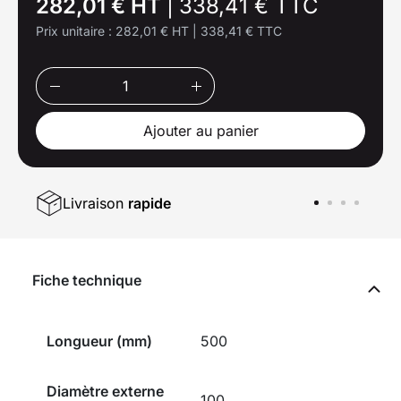
282,01 € HT
|
338,41 € TTC
Prix unitaire :
282,01 € HT
|
338,41 € TTC
Ajouter au panier
Livraison
rapide
Fiche technique
Longueur (mm)
500
Diamètre externe
100