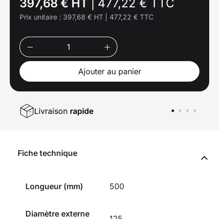
397,68 € HT
|
477,22 € TTC
Prix unitaire :
397,68 € HT
|
477,22 € TTC
Ajouter au panier
Livraison
rapide
Fiche technique
Longueur (mm)
500
Diamètre externe
125