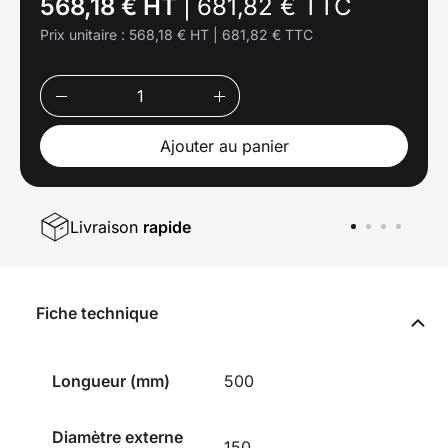
568,18 € HT
|
681,82 € TTC
Prix unitaire :
568,18 € HT
|
681,82 € TTC
Ajouter au panier
Livraison
rapide
Fiche technique
Longueur (mm)
500
Diamètre externe
150