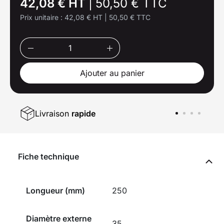
42,08 € HT
|
50,50 € TTC
Prix unitaire :
42,08 € HT
|
50,50 € TTC
Ajouter au panier
Livraison
rapide
Fiche technique
Longueur (mm)
250
Diamètre externe
35