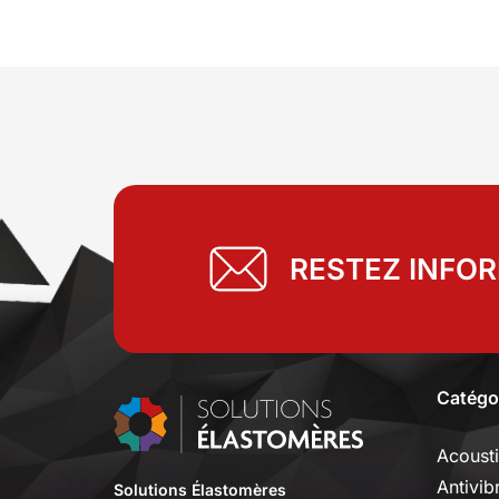
RESTEZ INFO
Catégo
Acoust
Antivib
Solutions Élastomères