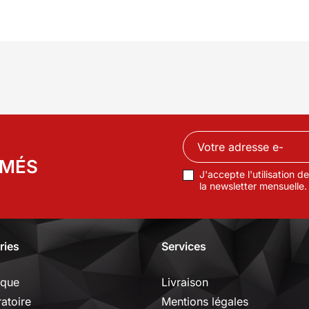
RMÉS
J'accepte l'utilisation 
la newsletter mensuelle.
ries
Services
ique
Livraison
ratoire
Mentions légales