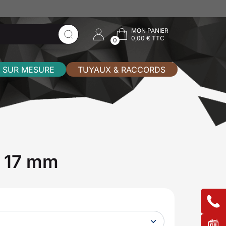
MON PANIER
0,00 € TTC
0
 SUR MESURE
TUYAUX & RACCORDS
x 17 mm