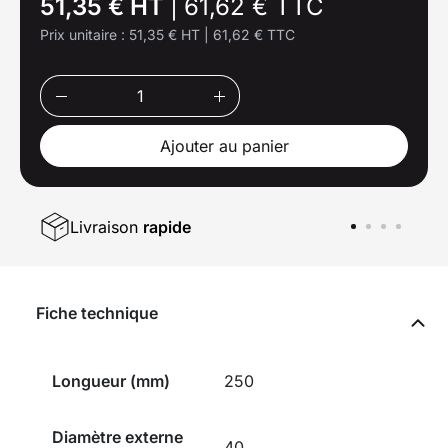
51,35 € HT
|
61,62 € TTC
Prix unitaire :
51,35 € HT
|
61,62 € TTC
Ajouter au panier
Livraison
rapide
Fiche technique
Longueur (mm)
250
Diamètre externe
40