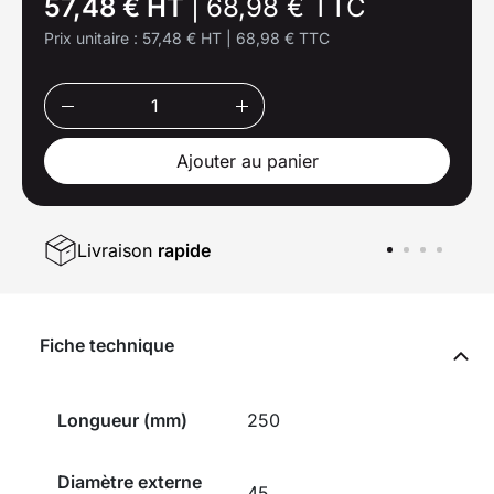
57,48 € HT
|
68,98 € TTC
Prix unitaire :
57,48 € HT
|
68,98 € TTC
Ajouter au panier
Livraison
rapide
Fiche technique
Longueur (mm)
250
Diamètre externe
45