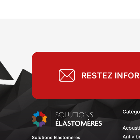
RESTEZ INFO
Catégo
Acoust
Antivib
Solutions Élastomères