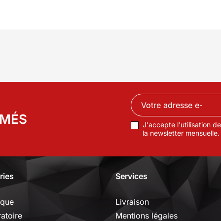
RMÉS
J'accepte l'utilisation 
la newsletter mensuelle.
ries
Services
ique
Livraison
ratoire
Mentions légales