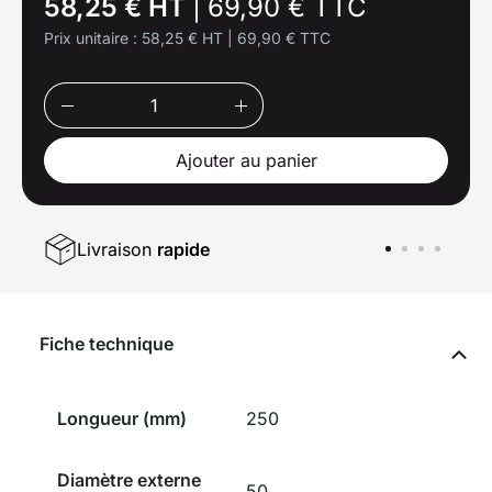
58,25 € HT
|
69,90 € TTC
Prix unitaire :
58,25 € HT
|
69,90 € TTC
Ajouter au panier
Livraison
rapide
Fiche technique
Longueur (mm)
250
Diamètre externe
50