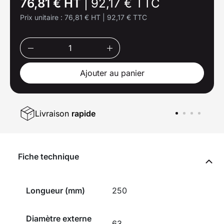
76,81 € HT
|
92,17 € TTC
Prix unitaire :
76,81 € HT
|
92,17 € TTC
Ajouter au panier
Livraison
rapide
Fiche technique
Longueur (mm)
250
Diamètre externe
63