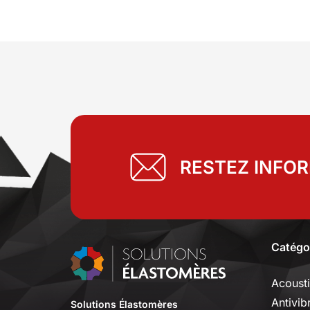
RESTEZ INFO
Catégo
Acoust
Antivib
Solutions Élastomères