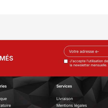
RMÉS
J'accepte l'utilisation 
la newsletter mensuelle.
ries
Services
ique
Livraison
ratoire
Mentions légales