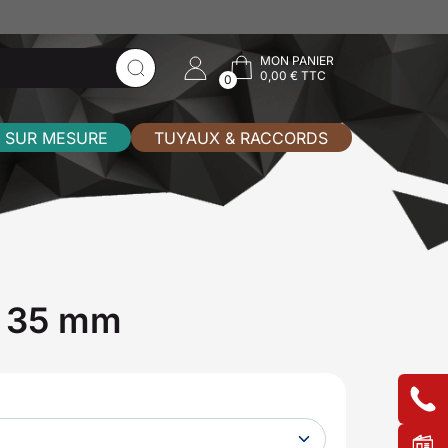
MON PANIER
0,00 € TTC
0
 SUR MESURE
TUYAUX & RACCORDS
x 35 mm