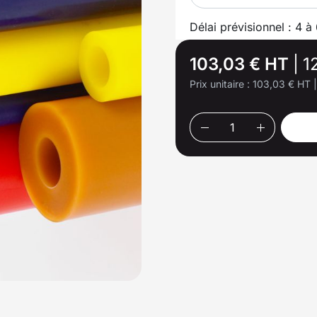
Délai prévisionnel : 4 à
103,03 € HT
|
1
Prix unitaire :
103,03 € HT
|