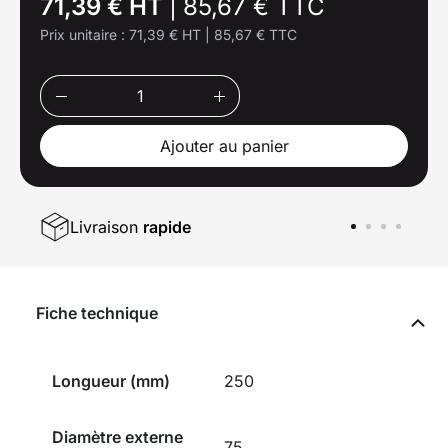
71,39 € HT
|
85,67 € TTC
Prix unitaire :
71,39 € HT
|
85,67 € TTC
Ajouter au panier
Livraison
rapide
Fiche technique
Longueur (mm)
250
Diamètre externe
75