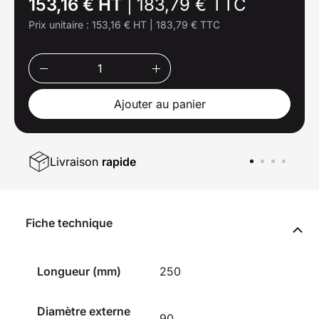
153,16 € HT
|
183,79 € TTC
Prix unitaire :
153,16 € HT
|
183,79 € TTC
Ajouter au panier
Livraison
rapide
Fiche technique
Longueur (mm)
250
Diamètre externe
90