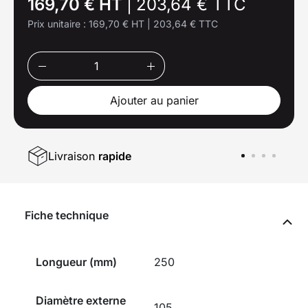
169,70 € HT
|
203,64 € TTC
Prix unitaire :
169,70 € HT
|
203,64 € TTC
Ajouter au panier
Livraison
rapide
Fiche technique
Longueur (mm)
250
Diamètre externe
105