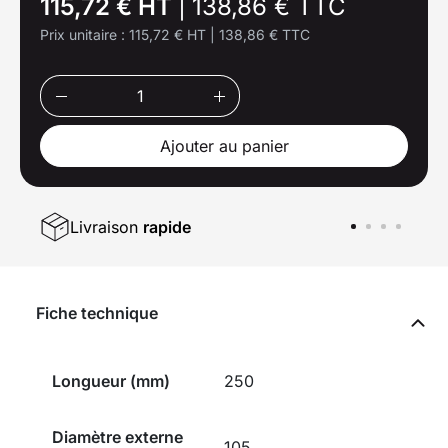
115,72 € HT
|
138,86 € TTC
Prix unitaire :
115,72 € HT
|
138,86 € TTC
Ajouter au panier
Livraison
rapide
Fiche technique
Longueur (mm)
250
Diamètre externe
105