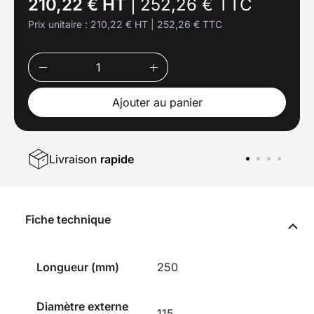
210,22 € HT
|
252,26 € TTC
Prix unitaire :
210,22 € HT
|
252,26 € TTC
Ajouter au panier
Livraison
rapide
Fiche technique
Longueur (mm)
250
Diamètre externe
115