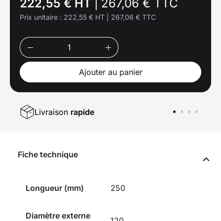
222,55 € HT
|
267,06 € TTC
Prix unitaire :
222,55 € HT
|
267,06 € TTC
Ajouter au panier
Livraison
rapide
Fiche technique
Longueur (mm)
250
Diamètre externe
120