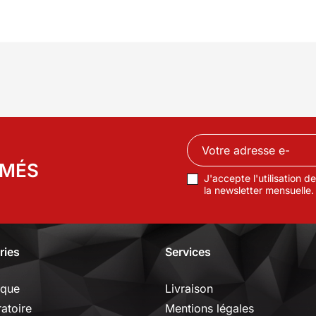
RMÉS
J'accepte l'utilisation 
la newsletter mensuelle.
ries
Services
ique
Livraison
ratoire
Mentions légales