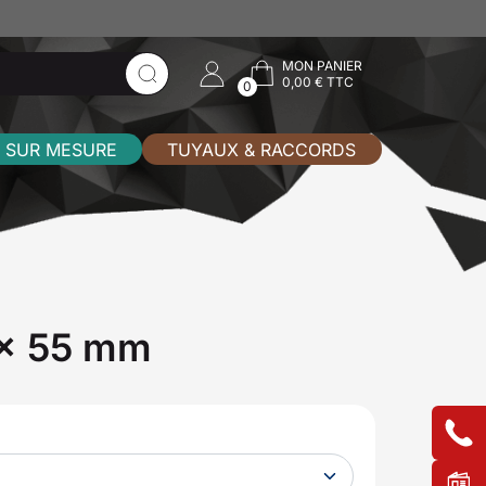
MON PANIER
0,00 € TTC
0
 SUR MESURE
TUYAUX & RACCORDS
 x 55 mm