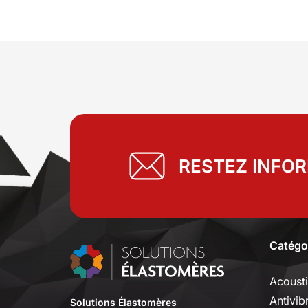
RESTEZ INFO
Catégo
Acoust
Antivib
Solutions Élastomères