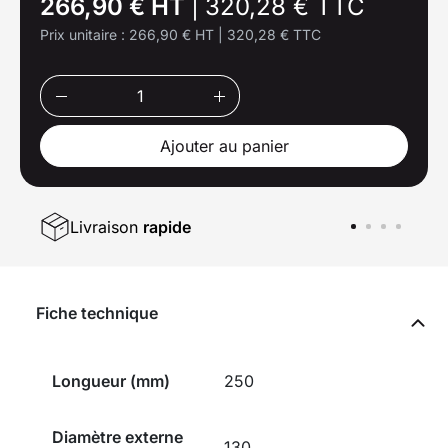
266,90 € HT
|
320,28 € TTC
Prix unitaire :
266,90 € HT
|
320,28 € TTC
Ajouter au panier
Livraison
rapide
Fiche technique
Longueur (mm)
250
Diamètre externe
130