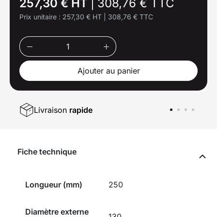
257,30 € HT
|
308,76 € TTC
Prix unitaire :
257,30 € HT
|
308,76 € TTC
Ajouter au panier
Livraison
rapide
Fiche technique
Longueur (mm)
250
Diamètre externe
130