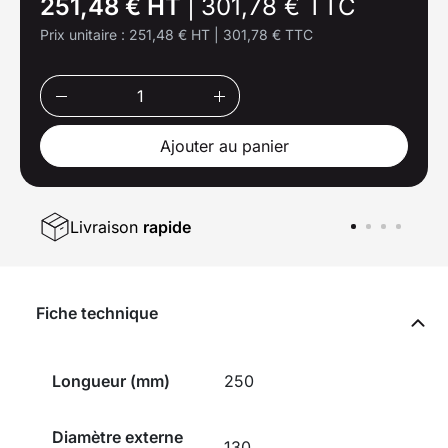
251,48 € HT
|
301,78 € TTC
Prix unitaire :
251,48 € HT
|
301,78 € TTC
Ajouter au panier
Livraison
rapide
Fiche technique
Longueur (mm)
250
Diamètre externe
130