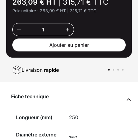
263,09 € HT
|
315,71 € TTC
Prix unitaire :
263,09 € HT
|
315,71 € TTC
Ajouter au panier
Livraison
rapide
Fiche technique
Longueur (mm)
250
Diamètre externe
150