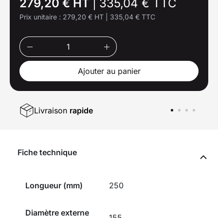
279,20 € HT
|
335,04 € TTC
Prix unitaire :
279,20 € HT
|
335,04 € TTC
Ajouter au panier
Livraison
rapide
Fiche technique
Longueur (mm)
250
Diamètre externe
155