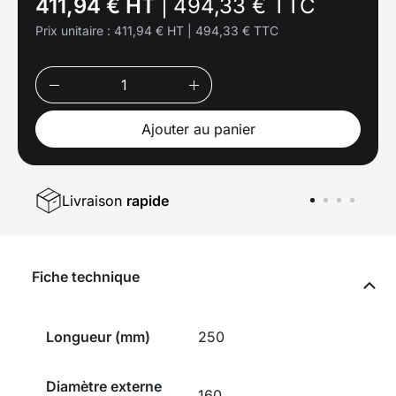
411,94 € HT
|
494,33 € TTC
Prix unitaire :
411,94 € HT
|
494,33 € TTC
Ajouter au panier
Livraison
rapide
Fiche technique
Longueur (mm)
250
Diamètre externe
160