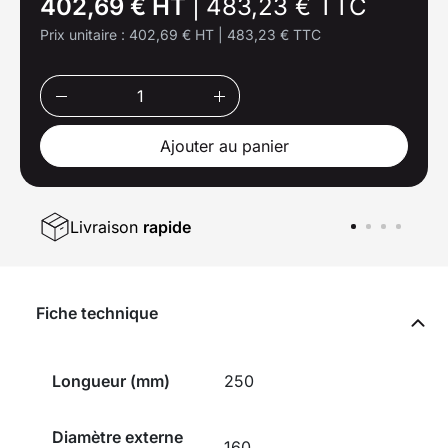
402,69 € HT
|
483,23 € TTC
Prix unitaire :
402,69 € HT
|
483,23 € TTC
Ajouter au panier
Livraison
rapide
Fiche technique
Longueur (mm)
250
Diamètre externe
160