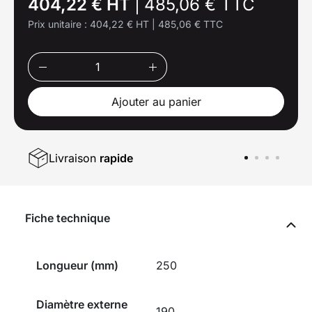
404,22 € HT
|
485,06 € TTC
Prix unitaire :
404,22 € HT
|
485,06 € TTC
Ajouter au panier
Livraison
rapide
Fiche technique
Longueur (mm)
250
Diamètre externe
190