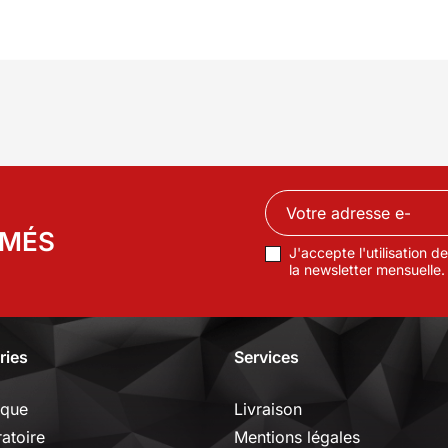
RMÉS
J'accepte l'utilisation 
la newsletter mensuelle.
ries
Services
ique
Livraison
ratoire
Mentions légales