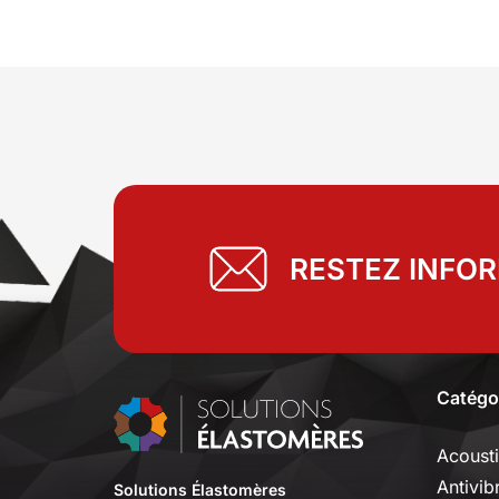
RESTEZ INFO
Catégo
Acoust
Antivib
Solutions Élastomères