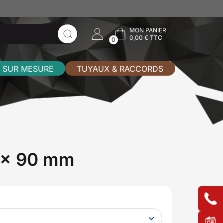
MON PANIER
0,00 € TTC
0
 SUR MESURE
TUYAUX & RACCORDS
 x 90 mm