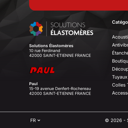
Catégo
Acoust
Antivib
Solutions Élastomères
10 rue Ferdinand
Étanché
42000 SAINT-ETIENNE FRANCE
Boutiq
Découp
Tuyaux
Paul
Colles
15-19 avenue Denfert-Rochereau
Access
42000 SAINT-ETIENNE FRANCE
⠇
© 2026 - S