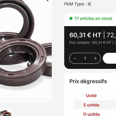
FKM Type : IE
17 articles en stock
60,31 € HT
|
72
Prix unitaire :
60,31 € HT
|
Prix dégressifs
Unité
5 unités
11 unités