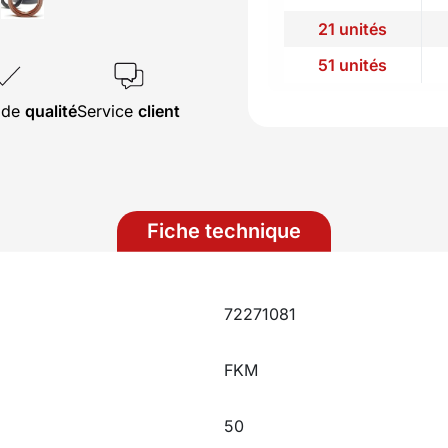
21 unités
51 unités
s de
qualité
Service
client
Fiche technique
72271081
FKM
50