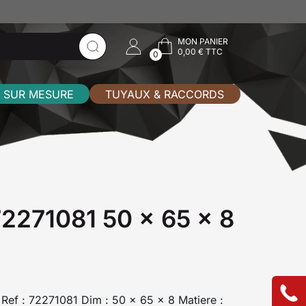
MON PANIER
0,00 € TTC
0
 SUR MESURE
TUYAUX & RACCORDS
 72271081 50 x 65 x 8
I Ref : 72271081 Dim : 50 x 65 x 8 Matiere :