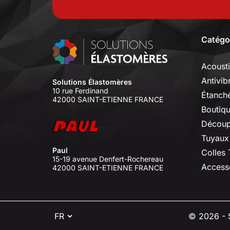
Catégo
Acoust
Antivib
Solutions Élastomères
10 rue Ferdinand
Étanché
42000 SAINT-ETIENNE FRANCE
Boutiq
Découp
Tuyaux
Paul
Colles
15-19 avenue Denfert-Rochereau
Access
42000 SAINT-ETIENNE FRANCE
⠇
© 2026 - S