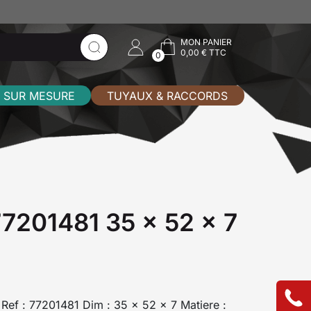
MON PANIER
0,00 € TTC
0
 SUR MESURE
TUYAUX & RACCORDS
 77201481 35 x 52 x 7
I Ref : 77201481 Dim : 35 x 52 x 7 Matiere :