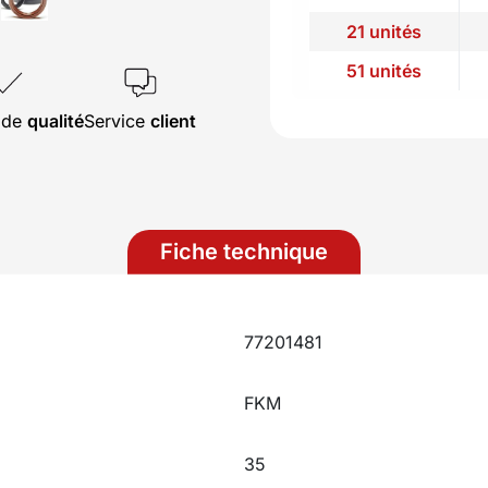
21 unités
51 unités
s de
qualité
Service
client
Fiche technique
77201481
FKM
35