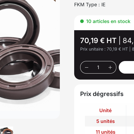
FKM Type : IE
10 articles en stock
70,19 € HT
|
84
Prix unitaire :
70,19 € HT
|
Prix dégressifs
Unité
5 unités
11 unités