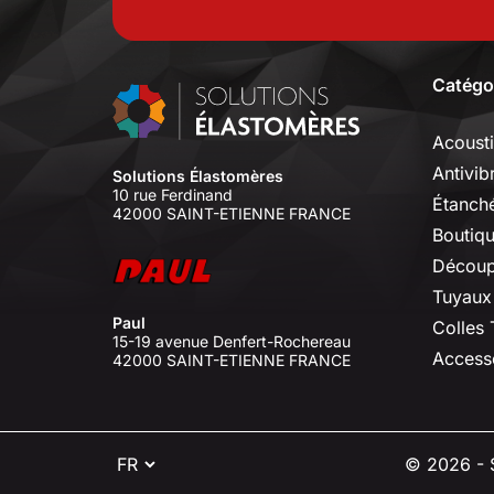
Catégo
Acoust
Antivib
Solutions Élastomères
10 rue Ferdinand
Étanché
42000 SAINT-ETIENNE FRANCE
Boutiq
Découp
Tuyaux
Paul
Colles
15-19 avenue Denfert-Rochereau
Access
42000 SAINT-ETIENNE FRANCE
⠇
© 2026 - S