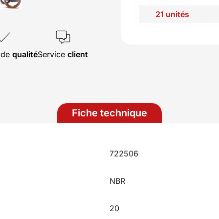
21 unités
s de
qualité
Service
client
Fiche technique
722506
NBR
20