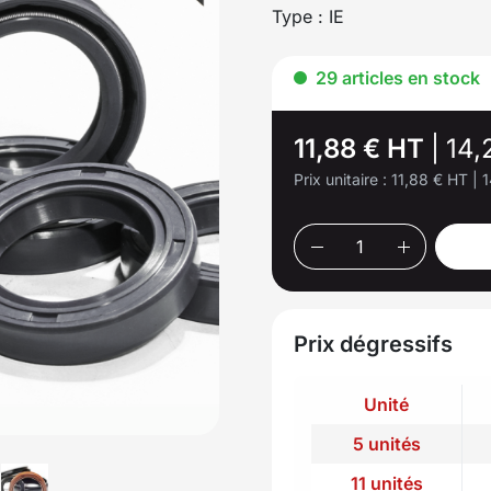
Type : IE
29 articles en stock
11,88 € HT
|
14,
Prix unitaire :
11,88 € HT
|
1
Prix dégressifs
Unité
5 unités
11 unités