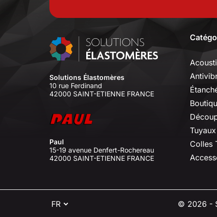
Catégo
Acoust
Antivib
Solutions Élastomères
10 rue Ferdinand
Étanché
42000 SAINT-ETIENNE FRANCE
Boutiq
Découp
Tuyaux
Paul
Colles
15-19 avenue Denfert-Rochereau
Access
42000 SAINT-ETIENNE FRANCE
⠇
© 2026 - S