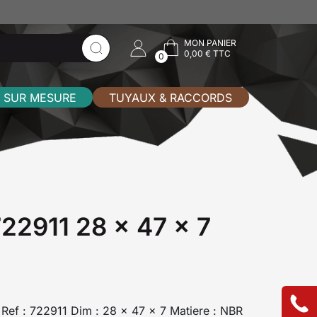
MON PANIER
0,00 € TTC
0
 SUR MESURE
TUYAUX & RACCORDS
722911 28 x 47 x 7
I Ref : 722911 Dim : 28 x 47 x 7 Matiere : NBR