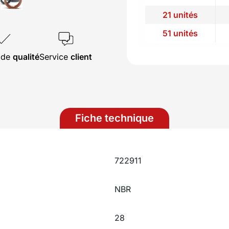
21 unités
51 unités
s de
qualité
Service
client
Fiche technique
722911
NBR
28