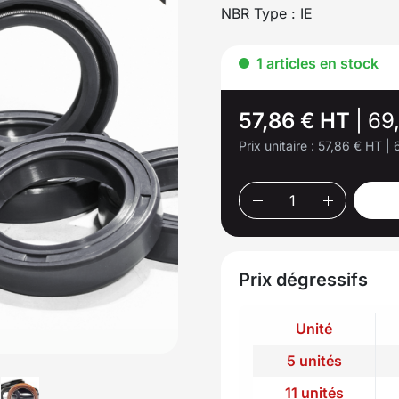
NBR Type : IE
1 articles en stock
57,86 € HT
|
69
Prix unitaire :
57,86 € HT
|
Prix dégressifs
Unité
5 unités
11 unités