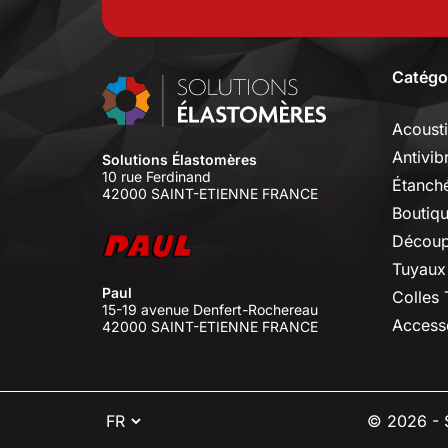
Catégo
Acoust
Antivib
Solutions Élastomères
10 rue Ferdinand
Étanché
42000 SAINT-ETIENNE FRANCE
Boutiq
Découp
Tuyaux
Paul
Colles
15-19 avenue Denfert-Rochereau
Access
42000 SAINT-ETIENNE FRANCE
⠇
© 2026 - S