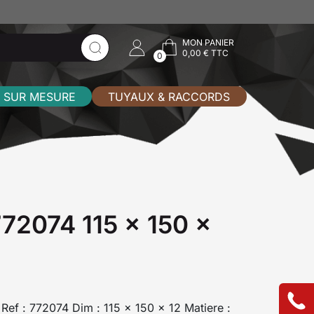
MON PANIER
0,00 € TTC
0
 SUR MESURE
TUYAUX & RACCORDS
 772074 115 x 150 x
I Ref : 772074 Dim : 115 x 150 x 12 Matiere :