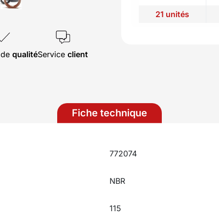
21 unités
s de
qualité
Service
client
Fiche technique
772074
NBR
115