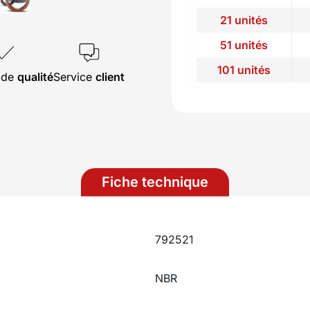
21 unités
51 unités
101 unités
s de
qualité
Service
client
Fiche technique
792521
NBR