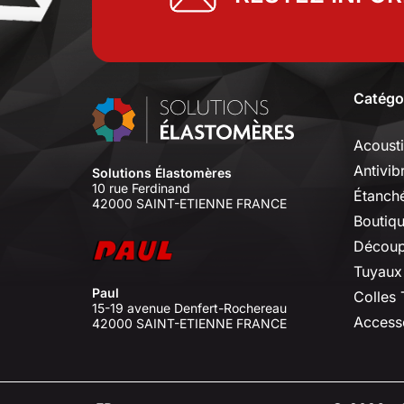
Catégo
Acoust
Antivib
Solutions Élastomères
10 rue Ferdinand
Étanché
42000 SAINT-ETIENNE FRANCE
Boutiq
Découp
Tuyaux
Paul
Colles
15-19 avenue Denfert-Rochereau
Access
42000 SAINT-ETIENNE FRANCE
⠇