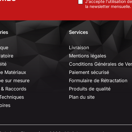
J'accepte l'utilisation 
la newsletter mensuelle.
ries
Services
ique
Livraison
ratoire
Mentions légales
ité
Conditions Générales de Ve
ue Matériaux
Paiement sécurisé
e sur mesure
Formulaire de Rétractation
 & Raccords
Produits de qualité
 Techniques
Plan du site
oires