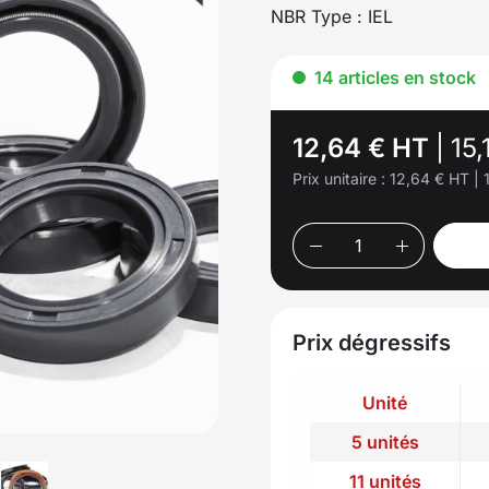
NBR Type : IEL
14 articles en stock
12,64 € HT
|
15
Prix unitaire :
12,64 € HT
|
Prix dégressifs
Unité
5 unités
11 unités