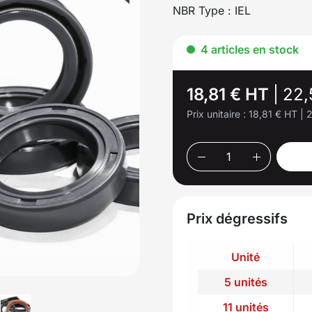
NBR Type : IEL
4 articles en stock
18,81 € HT
|
22,
Prix unitaire :
18,81 € HT
|
2
Prix dégressifs
Unité
5 unités
11 unités