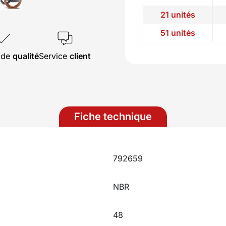
21 unités
51 unités
s de
qualité
Service
client
Fiche technique
792659
NBR
48