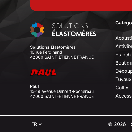
Catégo
Acoust
Antivib
Solutions Élastomères
10 rue Ferdinand
Étanché
42000 SAINT-ETIENNE FRANCE
Boutiq
Découp
Tuyaux
Paul
Colles
15-19 avenue Denfert-Rochereau
Access
42000 SAINT-ETIENNE FRANCE
⠇
© 2026 - S