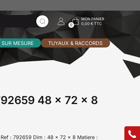
MON PANIER
0,00 € TTC
0
 SUR MESURE
TUYAUX & RACCORDS
 792659 48 x 72 x 8
I Ref : 792659 Dim : 48 x 72 x 8 Matiere :