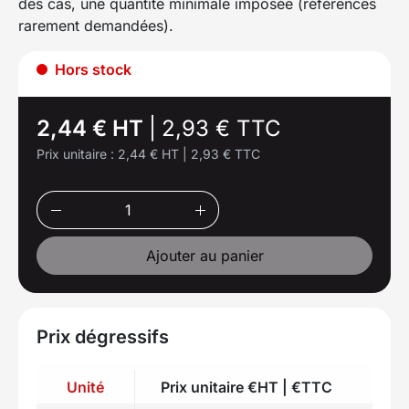
des cas, une quantité minimale imposée (références
rarement demandées).
Hors stock
2,44 € HT
|
2,93 € TTC
Prix unitaire :
2,44 € HT
|
2,93 € TTC
Ajouter au panier
Prix dégressifs
Unité
Prix unitaire €HT | €TTC